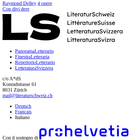
Raymond Delley
4 opere
Con
divi
dere
PanoramaLetterario
FinestraLetteraria
RepertorioLetterario
LetteraturaSvizzera
c/o A*dS
Konradstrasse 61
8031 Zürich
mail@literaturschweiz.ch
Deutsch
Français
Italiano
Con il sostegno di