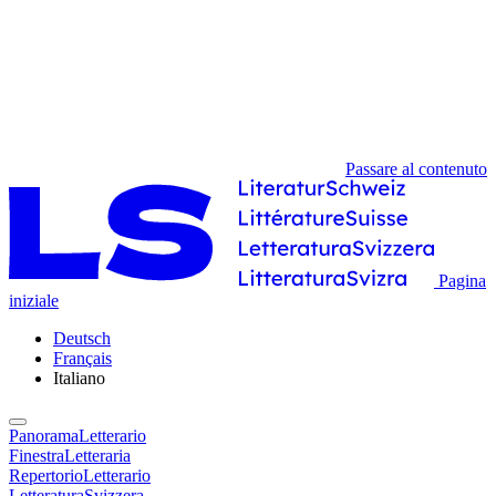
Passare al contenuto
Pagina
iniziale
Deutsch
Français
Italiano
PanoramaLetterario
FinestraLetteraria
RepertorioLetterario
LetteraturaSvizzera