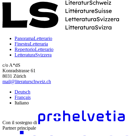
PanoramaLetterario
FinestraLetteraria
RepertorioLetterario
LetteraturaSvizzera
c/o A*dS
Konradstrasse 61
8031 Zürich
mail@literaturschweiz.ch
Deutsch
Français
Italiano
Con il sostegno di
Partner principale