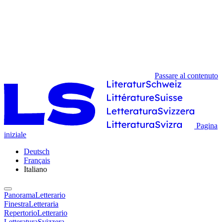
Passare al contenuto
Pagina
iniziale
Deutsch
Français
Italiano
PanoramaLetterario
FinestraLetteraria
RepertorioLetterario
LetteraturaSvizzera