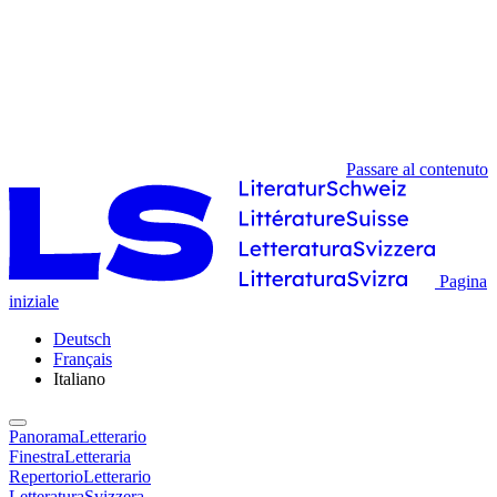
Passare al contenuto
Pagina
iniziale
Deutsch
Français
Italiano
PanoramaLetterario
FinestraLetteraria
RepertorioLetterario
LetteraturaSvizzera