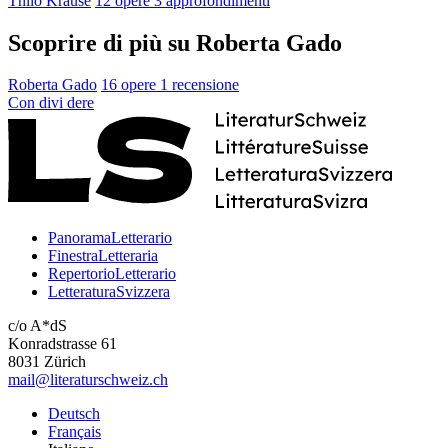
Thilo Krause
12 opere
3 approfondimenti
Scoprire di più su Roberta Gado
Roberta Gado
16 opere
1 recensione
Con
divi
dere
PanoramaLetterario
FinestraLetteraria
RepertorioLetterario
LetteraturaSvizzera
c/o A*dS
Konradstrasse 61
8031 Zürich
mail@literaturschweiz.ch
Deutsch
Français