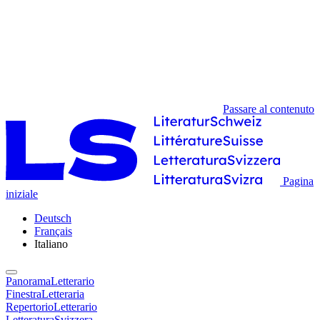
Passare al contenuto
Pagina
iniziale
Deutsch
Français
Italiano
PanoramaLetterario
FinestraLetteraria
RepertorioLetterario
LetteraturaSvizzera