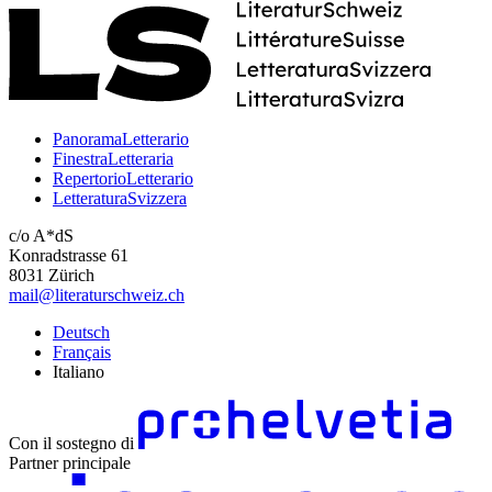
PanoramaLetterario
FinestraLetteraria
RepertorioLetterario
LetteraturaSvizzera
c/o A*dS
Konradstrasse 61
8031 Zürich
mail@literaturschweiz.ch
Deutsch
Français
Italiano
Con il sostegno di
Partner principale