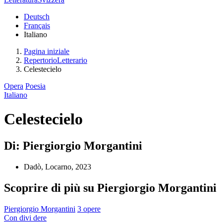
Deutsch
Français
Italiano
Pagina iniziale
RepertorioLetterario
Celestecielo
Opera
Poesia
Italiano
Celestecielo
Di: Piergiorgio Morgantini
Dadò, Locarno, 2023
Scoprire di più su Piergiorgio Morgantini
Piergiorgio Morgantini
3 opere
Con
divi
dere