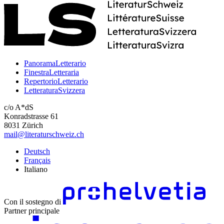
PanoramaLetterario
FinestraLetteraria
RepertorioLetterario
LetteraturaSvizzera
c/o A*dS
Konradstrasse 61
8031 Zürich
mail@literaturschweiz.ch
Deutsch
Français
Italiano
Con il sostegno di
Partner principale