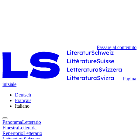
Passare al contenuto
Pagina
iniziale
Deutsch
Français
Italiano
PanoramaLetterario
FinestraLetteraria
RepertorioLetterario
LetteraturaSvizzera