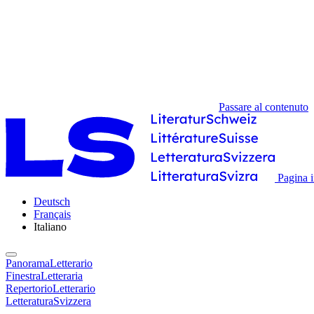
Passare al contenuto
Pagina i
Deutsch
Français
Italiano
PanoramaLetterario
FinestraLetteraria
RepertorioLetterario
LetteraturaSvizzera