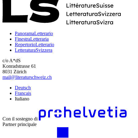
PanoramaLetterario
FinestraLetteraria
RepertorioLetterario
LetteraturaSvizzera
c/o A*dS
Konradstrasse 61
8031 Zürich
mail@literaturschweiz.ch
Deutsch
Français
Italiano
Con il sostegno di
Partner principale