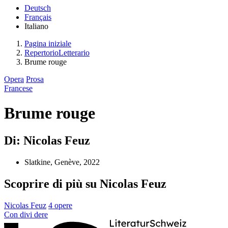
Deutsch
Français
Italiano
Pagina iniziale
RepertorioLetterario
Brume rouge
Opera
Prosa
Francese
Brume rouge
Di: Nicolas Feuz
Slatkine, Genève, 2022
Scoprire di più su Nicolas Feuz
Nicolas Feuz
4 opere
Con
divi
dere