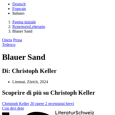
Deutsch
Français
Italiano
Pagina iniziale
RepertorioLetterario
Blauer Sand
Opera
Prosa
Tedesco
Blauer Sand
Di: Christoph Keller
Limmat, Zürich, 2024
Scoprire di più su Christoph Keller
Christoph Keller
20 opere
2 recensioni brevi
Con
divi
dere