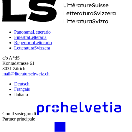
PanoramaLetterario
FinestraLetteraria
RepertorioLetterario
LetteraturaSvizzera
c/o A*dS
Konradstrasse 61
8031 Zürich
mail@literaturschweiz.ch
Deutsch
Français
Italiano
Con il sostegno di
Partner principale