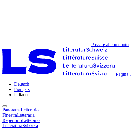
Passare al contenuto
Pagina i
Deutsch
Français
Italiano
PanoramaLetterario
FinestraLetteraria
RepertorioLetterario
LetteraturaSvizzera