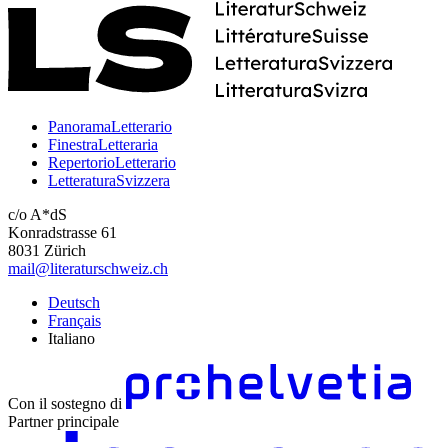
PanoramaLetterario
FinestraLetteraria
RepertorioLetterario
LetteraturaSvizzera
c/o A*dS
Konradstrasse 61
8031 Zürich
mail@literaturschweiz.ch
Deutsch
Français
Italiano
Con il sostegno di
Partner principale