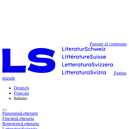
Passare al contenuto
Pagina
iniziale
Deutsch
Français
Italiano
PanoramaLetterario
FinestraLetteraria
RepertorioLetterario
LetteraturaSvizzera