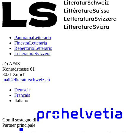
PanoramaLetterario
FinestraLetteraria
RepertorioLetterario
LetteraturaSvizzera
c/o A*dS
Konradstrasse 61
8031 Zürich
mail@literaturschweiz.ch
Deutsch
Français
Italiano
Con il sostegno di
Partner principale