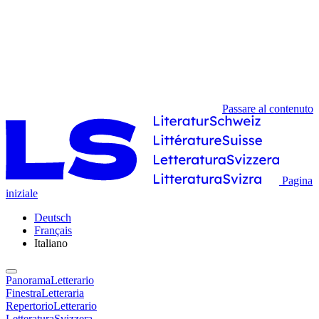
Passare al contenuto
Pagina
iniziale
Deutsch
Français
Italiano
PanoramaLetterario
FinestraLetteraria
RepertorioLetterario
LetteraturaSvizzera