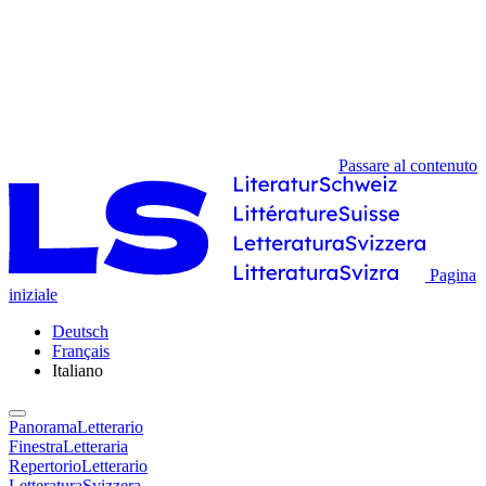
Passare al contenuto
Pagina
iniziale
Deutsch
Français
Italiano
PanoramaLetterario
FinestraLetteraria
RepertorioLetterario
LetteraturaSvizzera