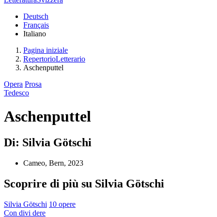
Deutsch
Français
Italiano
Pagina iniziale
RepertorioLetterario
Aschenputtel
Opera
Prosa
Tedesco
Aschenputtel
Di: Silvia Götschi
Cameo, Bern, 2023
Scoprire di più su Silvia Götschi
Silvia Götschi
10 opere
Con
divi
dere