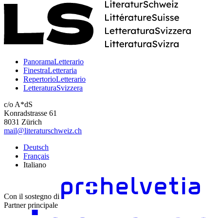
PanoramaLetterario
FinestraLetteraria
RepertorioLetterario
LetteraturaSvizzera
c/o A*dS
Konradstrasse 61
8031 Zürich
mail@literaturschweiz.ch
Deutsch
Français
Italiano
Con il sostegno di
Partner principale