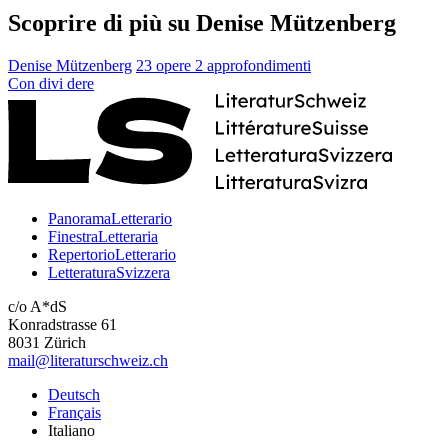
Scoprire di più su Denise Mützenberg
Denise Mützenberg
23 opere
2 approfondimenti
Con
divi
dere
PanoramaLetterario
FinestraLetteraria
RepertorioLetterario
LetteraturaSvizzera
c/o A*dS
Konradstrasse 61
8031 Zürich
mail@literaturschweiz.ch
Deutsch
Français
Italiano