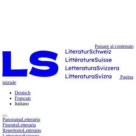
Passare al contenuto
Pagina
iniziale
Deutsch
Français
Italiano
PanoramaLetterario
FinestraLetteraria
RepertorioLetterario
LetteraturaSvizzera