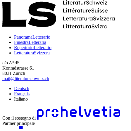
PanoramaLetterario
FinestraLetteraria
RepertorioLetterario
LetteraturaSvizzera
c/o A*dS
Konradstrasse 61
8031 Zürich
mail@literaturschweiz.ch
Deutsch
Français
Italiano
Con il sostegno di
Partner principale