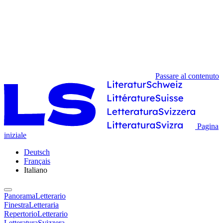
Passare al contenuto
Pagina
iniziale
Deutsch
Français
Italiano
PanoramaLetterario
FinestraLetteraria
RepertorioLetterario
LetteraturaSvizzera