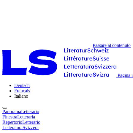
Passare al contenuto
Pagina i
Deutsch
Français
Italiano
PanoramaLetterario
FinestraLetteraria
RepertorioLetterario
LetteraturaSvizzera