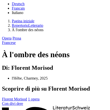
Deutsch
Français
Italiano
Pagina iniziale
RepertorioLetterario
À l'ombre des néons
Opera
Prosa
Francese
À l'ombre des néons
Di: Florent Morisod
l'Hèbe, Charmey, 2025
Scoprire di più su Florent Morisod
Florent Morisod
1 opera
Con
divi
dere