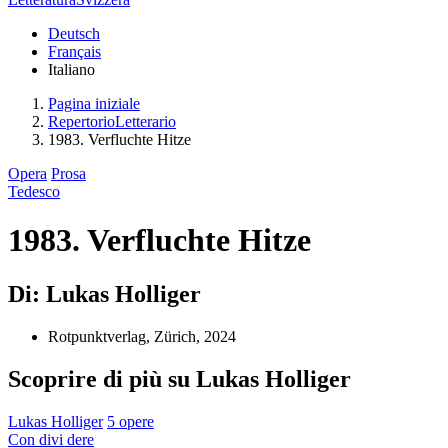
Deutsch
Français
Italiano
Pagina iniziale
RepertorioLetterario
1983. Verfluchte Hitze
Opera
Prosa
Tedesco
1983. Verfluchte Hitze
Di: Lukas Holliger
Rotpunktverlag, Zürich, 2024
Scoprire di più su Lukas Holliger
Lukas Holliger
5 opere
Con
divi
dere