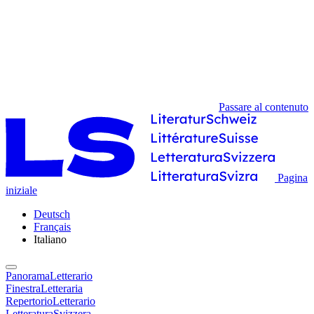
Passare al contenuto
Pagina
iniziale
Deutsch
Français
Italiano
PanoramaLetterario
FinestraLetteraria
RepertorioLetterario
LetteraturaSvizzera