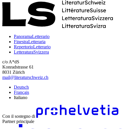
PanoramaLetterario
FinestraLetteraria
RepertorioLetterario
LetteraturaSvizzera
c/o A*dS
Konradstrasse 61
8031 Zürich
mail@literaturschweiz.ch
Deutsch
Français
Italiano
Con il sostegno di
Partner principale