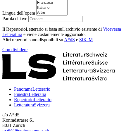
Lingua dell’opera
Parola chiave
Il RepertorioLetterario si basa sull'archivio esistente di
Viceversa
Letteratura
e viene costantemente aggiornato.
Altri repertori sono disponibili su
A*dS
e
SIKJM
.
Con
divi
dere
PanoramaLetterario
FinestraLetteraria
RepertorioLetterario
LetteraturaSvizzera
c/o A*dS
Konradstrasse 61
8031 Zürich
mail@literaturschweiz.ch