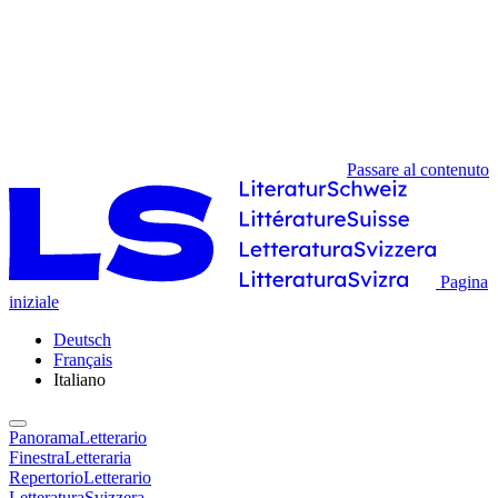
Passare al contenuto
Pagina
iniziale
Deutsch
Français
Italiano
PanoramaLetterario
FinestraLetteraria
RepertorioLetterario
LetteraturaSvizzera