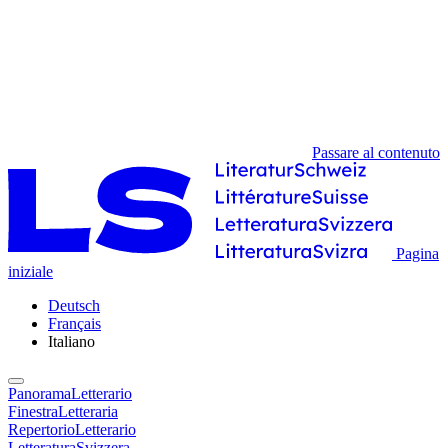
Passare al contenuto
Pagina
iniziale
Deutsch
Français
Italiano
PanoramaLetterario
FinestraLetteraria
RepertorioLetterario
LetteraturaSvizzera