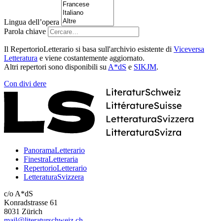
Lingua dell’opera
Parola chiave
Il RepertorioLetterario si basa sull'archivio esistente di
Viceversa
Letteratura
e viene costantemente aggiornato.
Altri repertori sono disponibili su
A*dS
e
SIKJM
.
Con
divi
dere
PanoramaLetterario
FinestraLetteraria
RepertorioLetterario
LetteraturaSvizzera
c/o A*dS
Konradstrasse 61
8031 Zürich
mail@literaturschweiz.ch