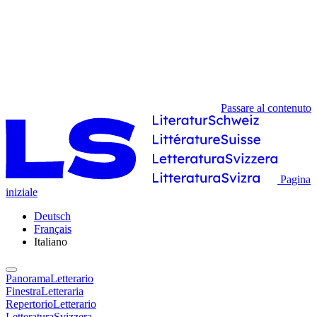
Passare al contenuto
Pagina
iniziale
Deutsch
Français
Italiano
PanoramaLetterario
FinestraLetteraria
RepertorioLetterario
LetteraturaSvizzera