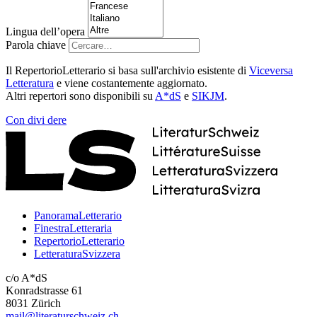
Lingua dell’opera
Parola chiave
Il RepertorioLetterario si basa sull'archivio esistente di
Viceversa
Letteratura
e viene costantemente aggiornato.
Altri repertori sono disponibili su
A*dS
e
SIKJM
.
Con
divi
dere
PanoramaLetterario
FinestraLetteraria
RepertorioLetterario
LetteraturaSvizzera
c/o A*dS
Konradstrasse 61
8031 Zürich
mail@literaturschweiz.ch