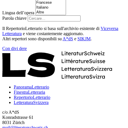
Lingua dell’opera
Parola chiave
Il RepertorioLetterario si basa sull'archivio esistente di
Viceversa
Letteratura
e viene costantemente aggiornato.
Altri repertori sono disponibili su
A*dS
e
SIKJM
.
Con
divi
dere
PanoramaLetterario
FinestraLetteraria
RepertorioLetterario
LetteraturaSvizzera
c/o A*dS
Konradstrasse 61
8031 Zürich
mail@literaturschweiz.ch