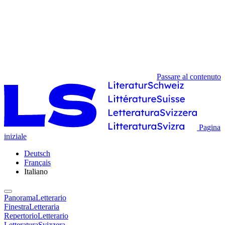
Passare al contenuto
Pagina
iniziale
Deutsch
Français
Italiano
PanoramaLetterario
FinestraLetteraria
RepertorioLetterario
LetteraturaSvizzera