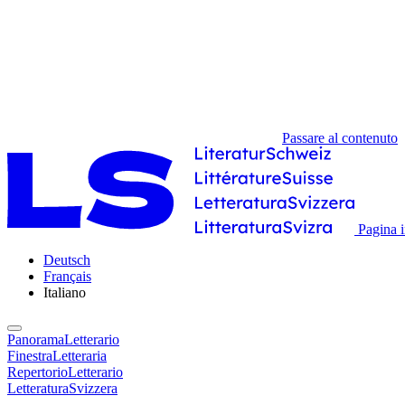
Passare al contenuto
Pagina i
Deutsch
Français
Italiano
PanoramaLetterario
FinestraLetteraria
RepertorioLetterario
LetteraturaSvizzera