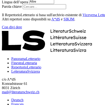
Lingua dell’opera
Parola chiave
Il RepertorioLetterario si basa sull'archivio esistente di
Viceversa Lette
Altri repertori sono disponibili su
A*dS
e
SIKJM
.
Con
divi
dere
PanoramaLetterario
FinestraLetteraria
RepertorioLetterario
LetteraturaSvizzera
c/o A*dS
Konradstrasse 61
8031 Zürich
mail@literaturschweiz.ch
Deutsch
Français