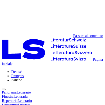
Passare al contenuto
Pagina
iniziale
Deutsch
Français
Italiano
PanoramaLetterario
FinestraLetteraria
RepertorioLetterario
LetteraturaSvizzera