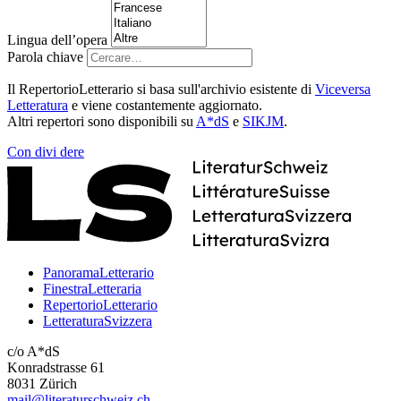
Lingua dell’opera
Parola chiave
Il RepertorioLetterario si basa sull'archivio esistente di
Viceversa
Letteratura
e viene costantemente aggiornato.
Altri repertori sono disponibili su
A*dS
e
SIKJM
.
Con
divi
dere
PanoramaLetterario
FinestraLetteraria
RepertorioLetterario
LetteraturaSvizzera
c/o A*dS
Konradstrasse 61
8031 Zürich
mail@literaturschweiz.ch