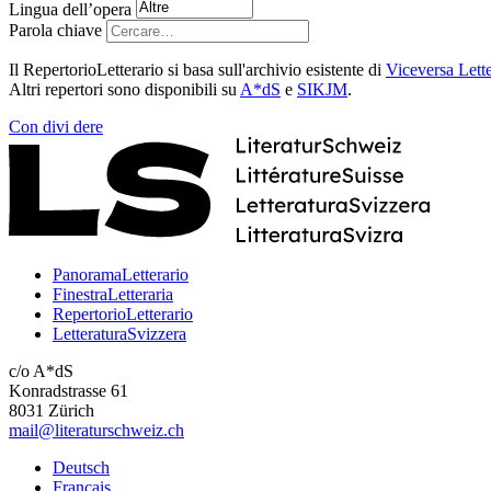
Lingua dell’opera
Parola chiave
Il RepertorioLetterario si basa sull'archivio esistente di
Viceversa Lette
Altri repertori sono disponibili su
A*dS
e
SIKJM
.
Con
divi
dere
PanoramaLetterario
FinestraLetteraria
RepertorioLetterario
LetteraturaSvizzera
c/o A*dS
Konradstrasse 61
8031 Zürich
mail@literaturschweiz.ch
Deutsch
Français