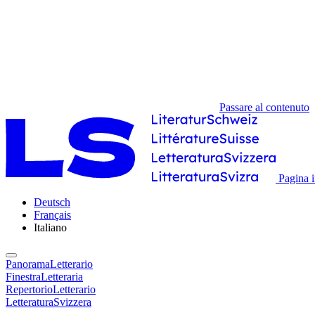
Passare al contenuto
Pagina i
Deutsch
Français
Italiano
PanoramaLetterario
FinestraLetteraria
RepertorioLetterario
LetteraturaSvizzera