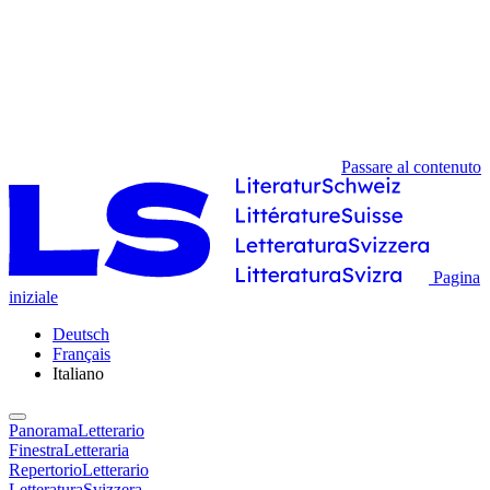
Passare al contenuto
Pagina
iniziale
Deutsch
Français
Italiano
PanoramaLetterario
FinestraLetteraria
RepertorioLetterario
LetteraturaSvizzera