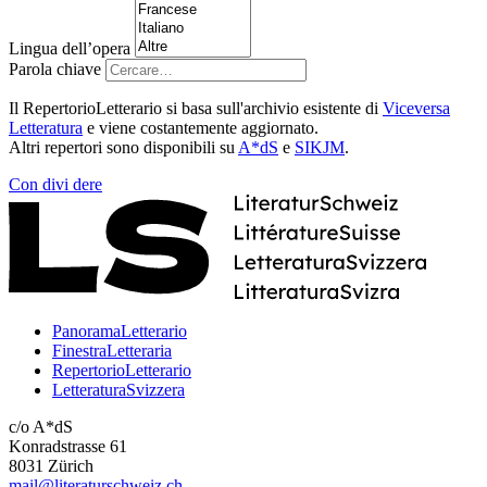
Lingua dell’opera
Parola chiave
Il RepertorioLetterario si basa sull'archivio esistente di
Viceversa
Letteratura
e viene costantemente aggiornato.
Altri repertori sono disponibili su
A*dS
e
SIKJM
.
Con
divi
dere
PanoramaLetterario
FinestraLetteraria
RepertorioLetterario
LetteraturaSvizzera
c/o A*dS
Konradstrasse 61
8031 Zürich
mail@literaturschweiz.ch