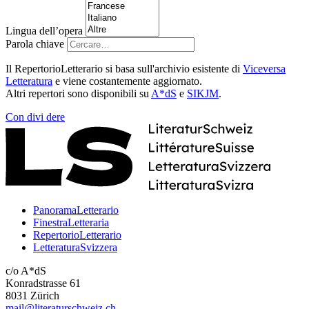
Lingua dell’opera
Parola chiave
Il RepertorioLetterario si basa sull'archivio esistente di
Viceversa
Letteratura
e viene costantemente aggiornato.
Altri repertori sono disponibili su
A*dS
e
SIKJM
.
Con
divi
dere
PanoramaLetterario
FinestraLetteraria
RepertorioLetterario
LetteraturaSvizzera
c/o A*dS
Konradstrasse 61
8031 Zürich
mail@literaturschweiz.ch