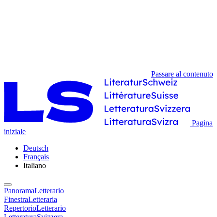
Passare al contenuto
Pagina
iniziale
Deutsch
Français
Italiano
PanoramaLetterario
FinestraLetteraria
RepertorioLetterario
LetteraturaSvizzera