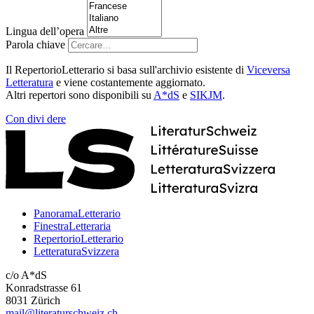
Lingua dell’opera
Parola chiave
Il RepertorioLetterario si basa sull'archivio esistente di
Viceversa
Letteratura
e viene costantemente aggiornato.
Altri repertori sono disponibili su
A*dS
e
SIKJM
.
Con
divi
dere
PanoramaLetterario
FinestraLetteraria
RepertorioLetterario
LetteraturaSvizzera
c/o A*dS
Konradstrasse 61
8031 Zürich
mail@literaturschweiz.ch