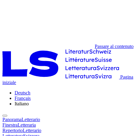
Passare al contenuto
Pagina
iniziale
Deutsch
Français
Italiano
PanoramaLetterario
FinestraLetteraria
RepertorioLetterario
LetteraturaSvizzera