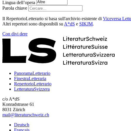
Lingua dell’opera
Parola chiave
Il RepertorioLetterario si basa sull'archivio esistente di
Viceversa Lette
Altri repertori sono disponibili su
A*dS
e
SIKJM
.
Con
divi
dere
PanoramaLetterario
FinestraLetteraria
RepertorioLetterario
LetteraturaSvizzera
c/o A*dS
Konradstrasse 61
8031 Zürich
mail@literaturschweiz.ch
Deutsch
Français