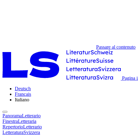
Passare al contenuto
Pagina i
Deutsch
Français
Italiano
PanoramaLetterario
FinestraLetteraria
RepertorioLetterario
LetteraturaSvizzera