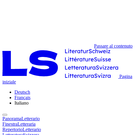
Passare al contenuto
Pagina
iniziale
Deutsch
Français
Italiano
PanoramaLetterario
FinestraLetteraria
RepertorioLetterario
LetteraturaSvizzera