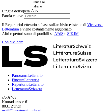
Lingua dell’opera
Parola chiave
Il RepertorioLetterario si basa sull'archivio esistente di
Viceversa
Letteratura
e viene costantemente aggiornato.
Altri repertori sono disponibili su
A*dS
e
SIKJM
.
Con
divi
dere
PanoramaLetterario
FinestraLetteraria
RepertorioLetterario
LetteraturaSvizzera
c/o A*dS
Konradstrasse 61
8031 Zürich
mail@literaturschweiz.ch