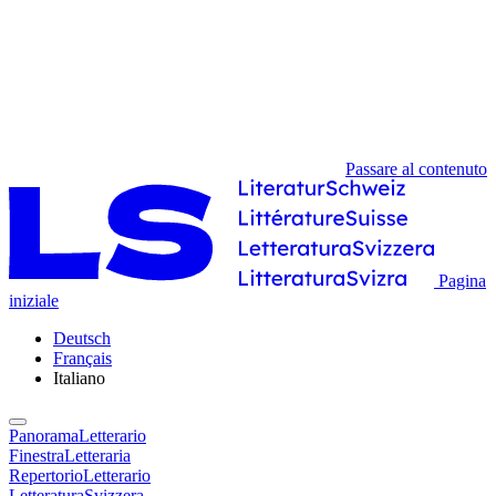
Passare al contenuto
Pagina
iniziale
Deutsch
Français
Italiano
PanoramaLetterario
FinestraLetteraria
RepertorioLetterario
LetteraturaSvizzera