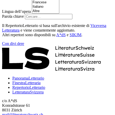
Lingua dell’opera
Parola chiave
Il RepertorioLetterario si basa sull'archivio esistente di
Viceversa
Letteratura
e viene costantemente aggiornato.
Altri repertori sono disponibili su
A*dS
e
SIKJM
.
Con
divi
dere
PanoramaLetterario
FinestraLetteraria
RepertorioLetterario
LetteraturaSvizzera
c/o A*dS
Konradstrasse 61
8031 Zürich
mail@literaturschweiz.ch