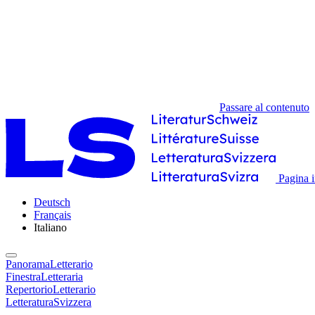
Passare al contenuto
Pagina i
Deutsch
Français
Italiano
PanoramaLetterario
FinestraLetteraria
RepertorioLetterario
LetteraturaSvizzera