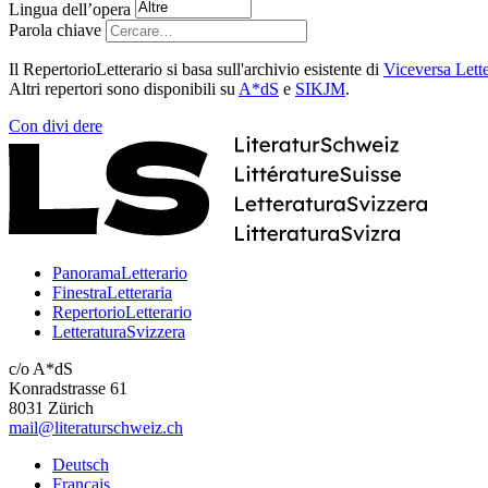
Lingua dell’opera
Parola chiave
Il RepertorioLetterario si basa sull'archivio esistente di
Viceversa Lette
Altri repertori sono disponibili su
A*dS
e
SIKJM
.
Con
divi
dere
PanoramaLetterario
FinestraLetteraria
RepertorioLetterario
LetteraturaSvizzera
c/o A*dS
Konradstrasse 61
8031 Zürich
mail@literaturschweiz.ch
Deutsch
Français