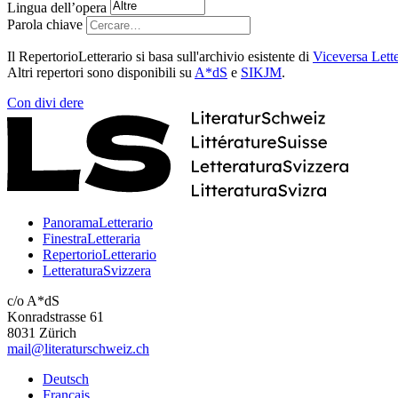
Lingua dell’opera
Parola chiave
Il RepertorioLetterario si basa sull'archivio esistente di
Viceversa Lette
Altri repertori sono disponibili su
A*dS
e
SIKJM
.
Con
divi
dere
PanoramaLetterario
FinestraLetteraria
RepertorioLetterario
LetteraturaSvizzera
c/o A*dS
Konradstrasse 61
8031 Zürich
mail@literaturschweiz.ch
Deutsch
Français