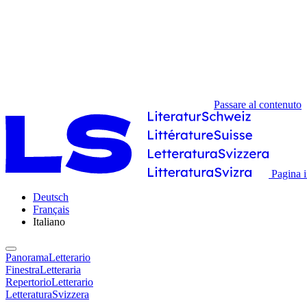
Passare al contenuto
Pagina i
Deutsch
Français
Italiano
PanoramaLetterario
FinestraLetteraria
RepertorioLetterario
LetteraturaSvizzera