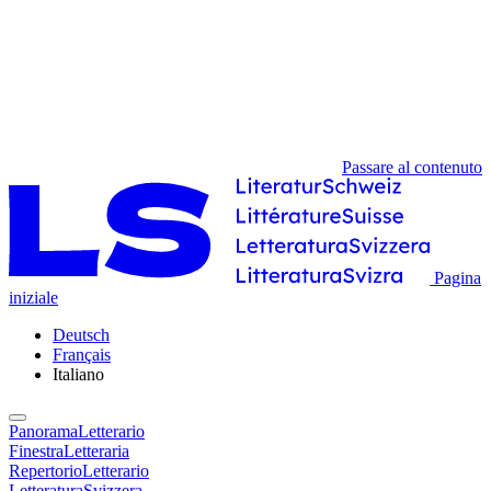
Passare al contenuto
Pagina
iniziale
Deutsch
Français
Italiano
PanoramaLetterario
FinestraLetteraria
RepertorioLetterario
LetteraturaSvizzera