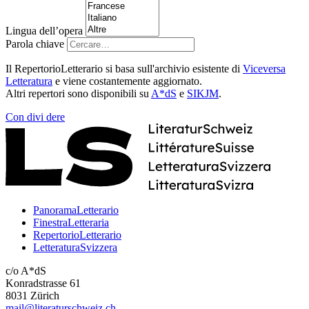
Lingua dell’opera
Parola chiave
Il RepertorioLetterario si basa sull'archivio esistente di
Viceversa
Letteratura
e viene costantemente aggiornato.
Altri repertori sono disponibili su
A*dS
e
SIKJM
.
Con
divi
dere
PanoramaLetterario
FinestraLetteraria
RepertorioLetterario
LetteraturaSvizzera
c/o A*dS
Konradstrasse 61
8031 Zürich
mail@literaturschweiz.ch