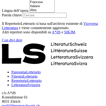
Lingua dell’opera
Parola chiave
Il RepertorioLetterario si basa sull'archivio esistente di
Viceversa
Letteratura
e viene costantemente aggiornato.
Altri repertori sono disponibili su
A*dS
e
SIKJM
.
Con
divi
dere
PanoramaLetterario
FinestraLetteraria
RepertorioLetterario
LetteraturaSvizzera
c/o A*dS
Konradstrasse 61
8031 Zürich
mail@literaturschweiz.ch