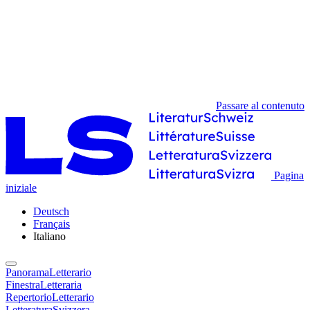
Passare al contenuto
Pagina
iniziale
Deutsch
Français
Italiano
PanoramaLetterario
FinestraLetteraria
RepertorioLetterario
LetteraturaSvizzera