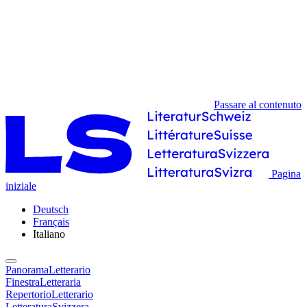
Passare al contenuto
Pagina
iniziale
Deutsch
Français
Italiano
PanoramaLetterario
FinestraLetteraria
RepertorioLetterario
LetteraturaSvizzera