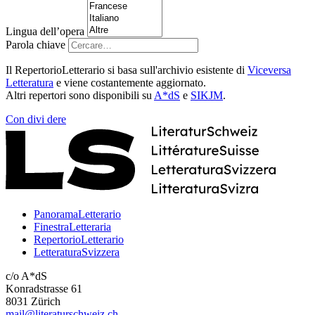
Lingua dell’opera
Parola chiave
Il RepertorioLetterario si basa sull'archivio esistente di
Viceversa
Letteratura
e viene costantemente aggiornato.
Altri repertori sono disponibili su
A*dS
e
SIKJM
.
Con
divi
dere
PanoramaLetterario
FinestraLetteraria
RepertorioLetterario
LetteraturaSvizzera
c/o A*dS
Konradstrasse 61
8031 Zürich
mail@literaturschweiz.ch