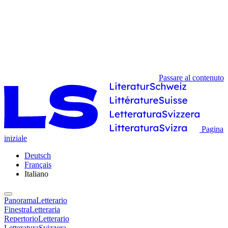
Passare al contenuto
Pagina
iniziale
Deutsch
Français
Italiano
PanoramaLetterario
FinestraLetteraria
RepertorioLetterario
LetteraturaSvizzera