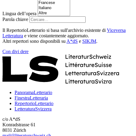
Lingua dell’opera
Parola chiave
Il RepertorioLetterario si basa sull'archivio esistente di
Viceversa
Letteratura
e viene costantemente aggiornato.
Altri repertori sono disponibili su
A*dS
e
SIKJM
.
Con
divi
dere
PanoramaLetterario
FinestraLetteraria
RepertorioLetterario
LetteraturaSvizzera
c/o A*dS
Konradstrasse 61
8031 Zürich
mail@literaturschweiz.ch