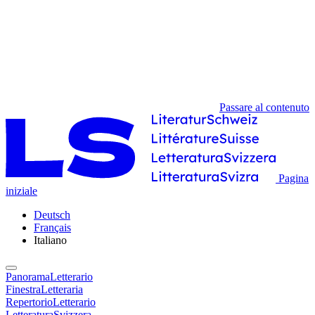
Passare al contenuto
Pagina
iniziale
Deutsch
Français
Italiano
PanoramaLetterario
FinestraLetteraria
RepertorioLetterario
LetteraturaSvizzera