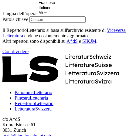
Lingua dell’opera
Parola chiave
Il RepertorioLetterario si basa sull'archivio esistente di
Viceversa
Letteratura
e viene costantemente aggiornato.
Altri repertori sono disponibili su
A*dS
e
SIKJM
.
Con
divi
dere
PanoramaLetterario
FinestraLetteraria
RepertorioLetterario
LetteraturaSvizzera
c/o A*dS
Konradstrasse 61
8031 Zürich
mail@literaturschweiz.ch