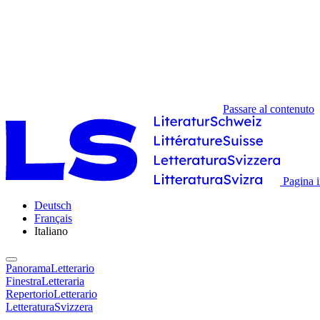
Passare al contenuto
Pagina i
Deutsch
Français
Italiano
PanoramaLetterario
FinestraLetteraria
RepertorioLetterario
LetteraturaSvizzera