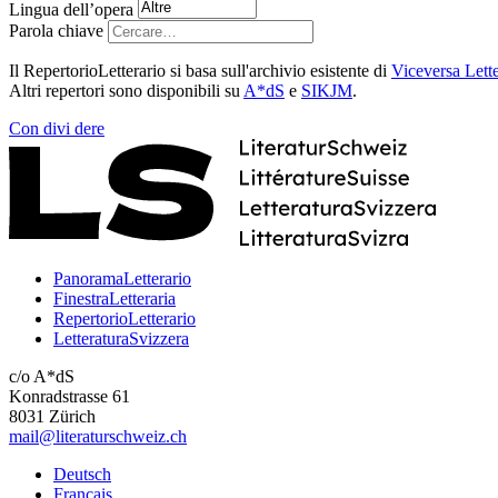
Lingua dell’opera
Parola chiave
Il RepertorioLetterario si basa sull'archivio esistente di
Viceversa Lette
Altri repertori sono disponibili su
A*dS
e
SIKJM
.
Con
divi
dere
PanoramaLetterario
FinestraLetteraria
RepertorioLetterario
LetteraturaSvizzera
c/o A*dS
Konradstrasse 61
8031 Zürich
mail@literaturschweiz.ch
Deutsch
Français