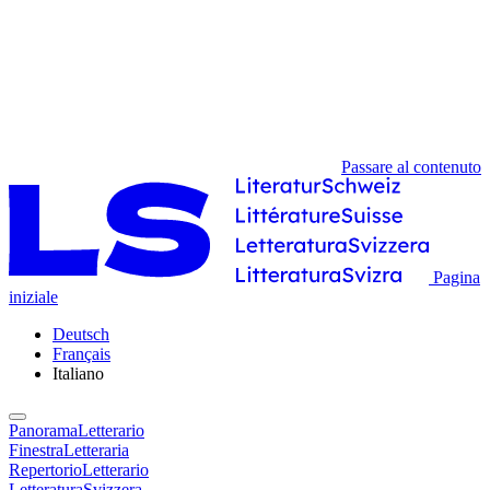
Passare al contenuto
Pagina
iniziale
Deutsch
Français
Italiano
PanoramaLetterario
FinestraLetteraria
RepertorioLetterario
LetteraturaSvizzera