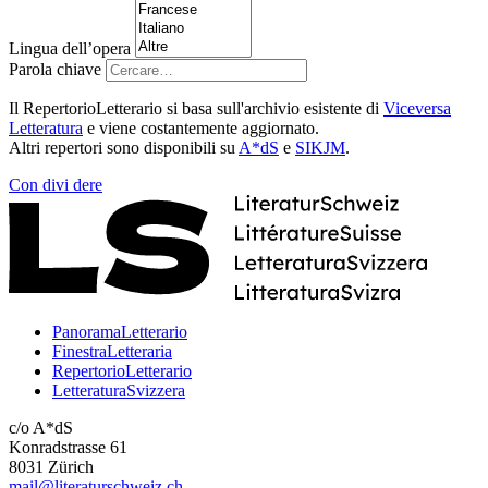
Lingua dell’opera
Parola chiave
Il RepertorioLetterario si basa sull'archivio esistente di
Viceversa
Letteratura
e viene costantemente aggiornato.
Altri repertori sono disponibili su
A*dS
e
SIKJM
.
Con
divi
dere
PanoramaLetterario
FinestraLetteraria
RepertorioLetterario
LetteraturaSvizzera
c/o A*dS
Konradstrasse 61
8031 Zürich
mail@literaturschweiz.ch