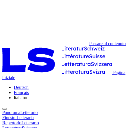
Passare al contenuto
Pagina
iniziale
Deutsch
Français
Italiano
PanoramaLetterario
FinestraLetteraria
RepertorioLetterario
LetteraturaSvizzera