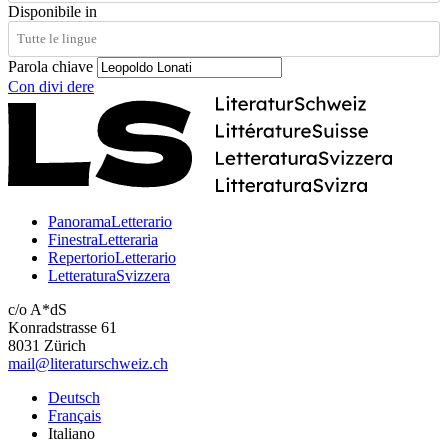
Disponibile in
Parola chiave
Con
divi
dere
PanoramaLetterario
FinestraLetteraria
RepertorioLetterario
LetteraturaSvizzera
c/o A*dS
Konradstrasse 61
8031 Zürich
mail@literaturschweiz.ch
Deutsch
Français
Italiano