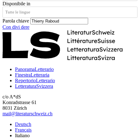
Disponibile in
Parola chiave
Con
divi
dere
PanoramaLetterario
FinestraLetteraria
RepertorioLetterario
LetteraturaSvizzera
c/o A*dS
Konradstrasse 61
8031 Zürich
mail@literaturschweiz.ch
Deutsch
Français
Italiano