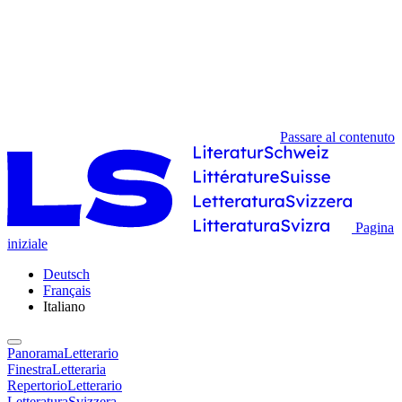
Passare al contenuto
Pagina
iniziale
Deutsch
Français
Italiano
PanoramaLetterario
FinestraLetteraria
RepertorioLetterario
LetteraturaSvizzera