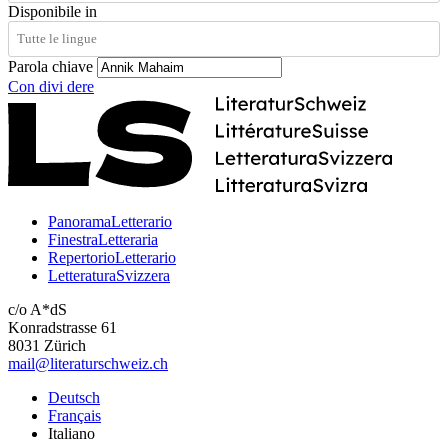
Disponibile in
Parola chiave
Con
divi
dere
PanoramaLetterario
FinestraLetteraria
RepertorioLetterario
LetteraturaSvizzera
c/o A*dS
Konradstrasse 61
8031 Zürich
mail@literaturschweiz.ch
Deutsch
Français
Italiano