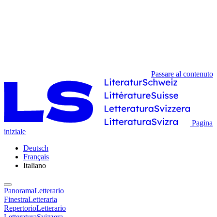
Passare al contenuto
Pagina
iniziale
Deutsch
Français
Italiano
PanoramaLetterario
FinestraLetteraria
RepertorioLetterario
LetteraturaSvizzera