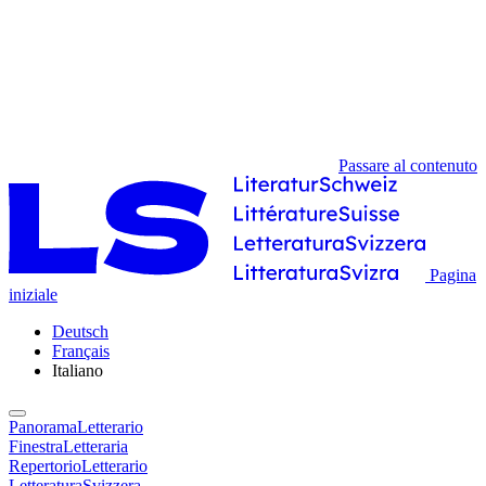
Passare al contenuto
Pagina
iniziale
Deutsch
Français
Italiano
PanoramaLetterario
FinestraLetteraria
RepertorioLetterario
LetteraturaSvizzera