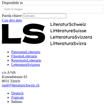
Disponibile in
Parola chiave
Con
divi
dere
PanoramaLetterario
FinestraLetteraria
RepertorioLetterario
LetteraturaSvizzera
c/o A*dS
Konradstrasse 61
8031 Zürich
mail@literaturschweiz.ch
Deutsch
Français
Italiano