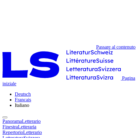
Passare al contenuto
Pagina
iniziale
Deutsch
Français
Italiano
PanoramaLetterario
FinestraLetteraria
RepertorioLetterario
LetteraturaSvizzera