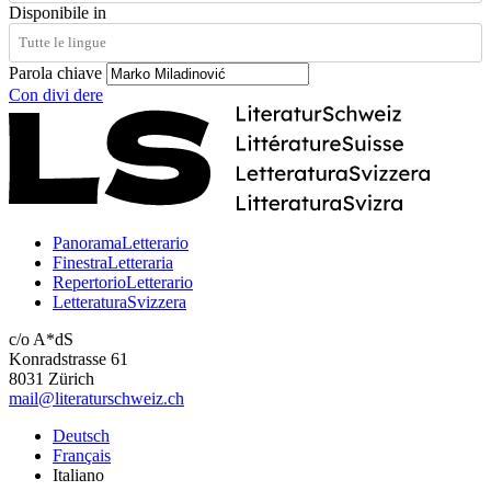
Disponibile in
Parola chiave
Con
divi
dere
PanoramaLetterario
FinestraLetteraria
RepertorioLetterario
LetteraturaSvizzera
c/o A*dS
Konradstrasse 61
8031 Zürich
mail@literaturschweiz.ch
Deutsch
Français
Italiano