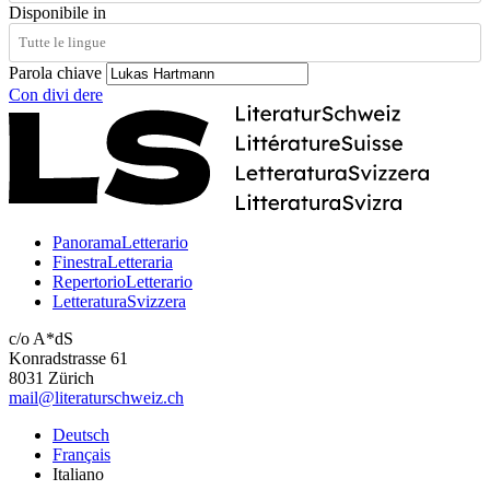
Disponibile in
Parola chiave
Con
divi
dere
PanoramaLetterario
FinestraLetteraria
RepertorioLetterario
LetteraturaSvizzera
c/o A*dS
Konradstrasse 61
8031 Zürich
mail@literaturschweiz.ch
Deutsch
Français
Italiano