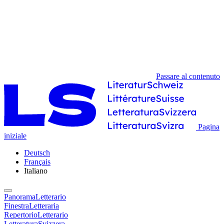
Passare al contenuto
Pagina
iniziale
Deutsch
Français
Italiano
PanoramaLetterario
FinestraLetteraria
RepertorioLetterario
LetteraturaSvizzera