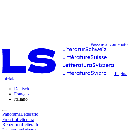
Passare al contenuto
Pagina
iniziale
Deutsch
Français
Italiano
PanoramaLetterario
FinestraLetteraria
RepertorioLetterario
LetteraturaSvizzera