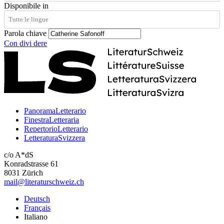
Disponibile in
Parola chiave
Con
divi
dere
PanoramaLetterario
FinestraLetteraria
RepertorioLetterario
LetteraturaSvizzera
c/o A*dS
Konradstrasse 61
8031 Zürich
mail@literaturschweiz.ch
Deutsch
Français
Italiano