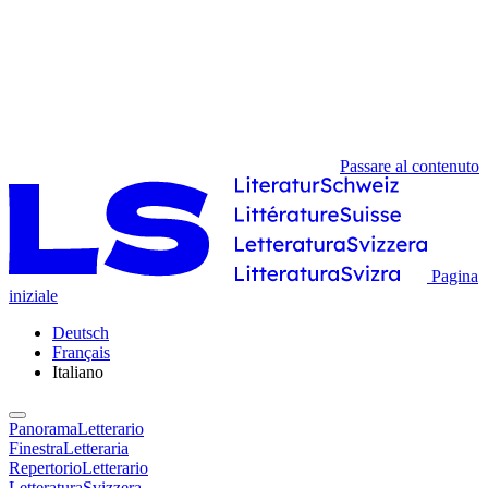
Passare al contenuto
Pagina
iniziale
Deutsch
Français
Italiano
PanoramaLetterario
FinestraLetteraria
RepertorioLetterario
LetteraturaSvizzera