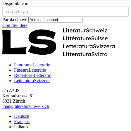
Disponibile in
Parola chiave
Con
divi
dere
PanoramaLetterario
FinestraLetteraria
RepertorioLetterario
LetteraturaSvizzera
c/o A*dS
Konradstrasse 61
8031 Zürich
mail@literaturschweiz.ch
Deutsch
Français
Italiano